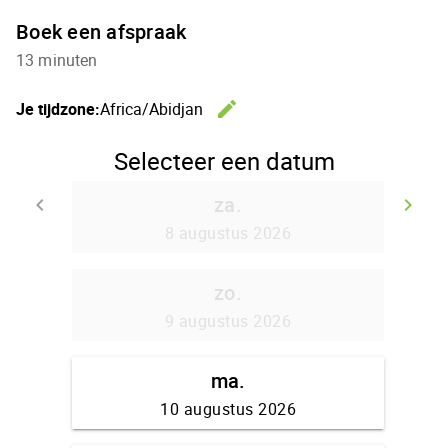
Boek een afspraak
13 minuten
edit
Je tijdzone:
Africa/Abidjan
Wijzig de 
Selecteer een datum
za.
keyboard_arrow_left
keyboard_arrow_right
Ga terug
D
8 augustus 2026
zo.
9 augustus 2026
ma.
10 augustus 2026