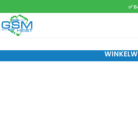
✅ B
WINKELW