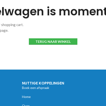
elwagen is momente
 shopping cart.
 page.
TERUG NAAR WINKEL
NUTTIGE KOPPELINGEN
Boek een afspraak
Home
Over