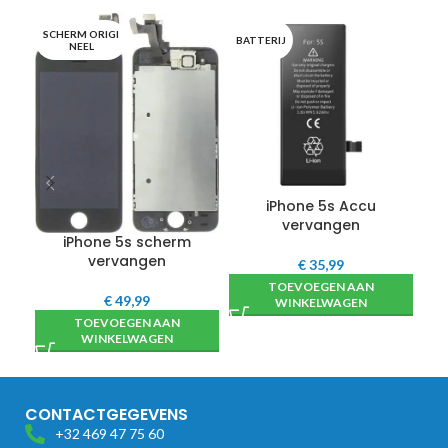
SCHERM ORIGI
BATTERIJ
OO
NEEL
iPhone 5s Accu
i
vervangen
iPhone 5s scherm
vervangen
€
35,99
TOEVOEGEN AAN
€
49,99
WINKELWAGEN
TOEVOEGEN AAN
WINKELWAGEN
CONTACTGEGEVENS
+32 469 47 75 60