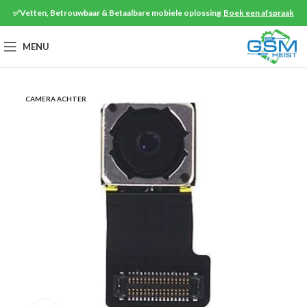
✅Vetten, Betrouwbaar & Betaalbare mobiele oplossing
Boek een afspraak
MENU
CAMERA ACHTER