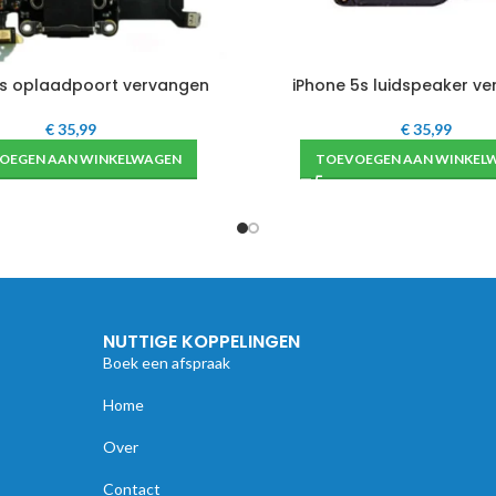
5s oplaadpoort vervangen
iPhone 5s luidspeaker v
€
35,99
€
35,99
OEGEN AAN WINKELWAGEN
TOEVOEGEN AAN WINKEL
NUTTIGE KOPPELINGEN
Boek een afspraak
Home
Over
Contact