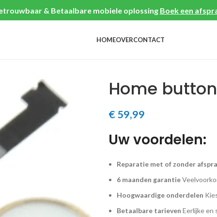
etrouwbaar & Betaalbare mobiele oplossing
Boek een afspr
HOME
OVER
CONTACT
Home button 
€
59,99
Uw voordelen:
Reparatie met of zonder afspr
6 maanden garantie
Veelvoorkom
Hoogwaardige onderdelen
Kies
Betaalbare tarieven
Eerlijke en 