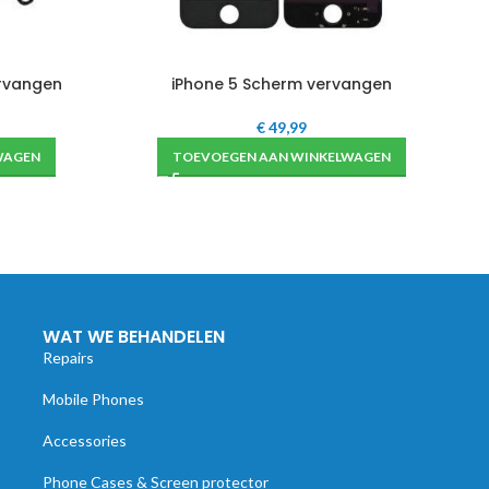
ervangen
iPhone 5 Scherm vervangen
€
49,99
WAGEN
TOEVOEGEN AAN WINKELWAGEN
WAT WE BEHANDELEN
Repairs
Mobile Phones
Accessories
Phone Cases & Screen protector