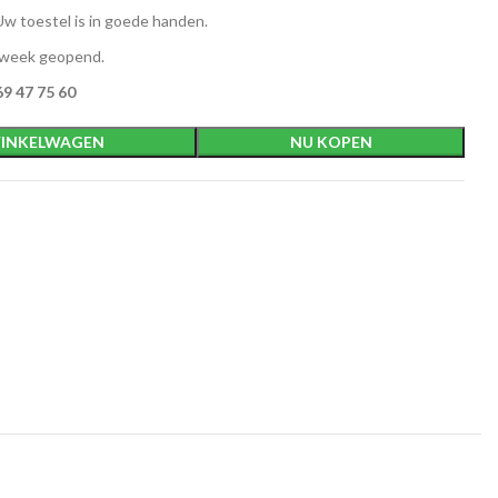
w toestel is in goede handen.
 week geopend.
9 47 75 60
INKELWAGEN
NU KOPEN