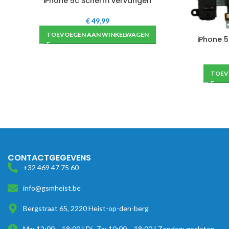
iPhone 5c Scherm vervangen
€
49,99
TOEVOEGEN AAN WINKELWAGEN
iPhone 
TOEV
CONTACTGEGEVENS
+32 469 47 75 60
info@gsmheist.be
Bergstraat 65, 2220 Heist-op-den-berg
Ma: 12:00 – 18:00 | Di- Za: 10:00 – 18:00 | Zondag: gesloten