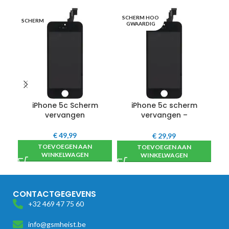
SCHERM HOO
OP
SCHERM
GWAARDIG
iPhone 5c Scherm
iPhone 5c scherm
iP
vervangen
vervangen –
hoogwaardig
€
49,99
€
29,99
TOEVOEGEN AAN
TOEVOEGEN AAN
WINKELWAGEN
WINKELWAGEN
CONTACTGEGEVENS
+32 469 47 75 60
info@gsmheist.be