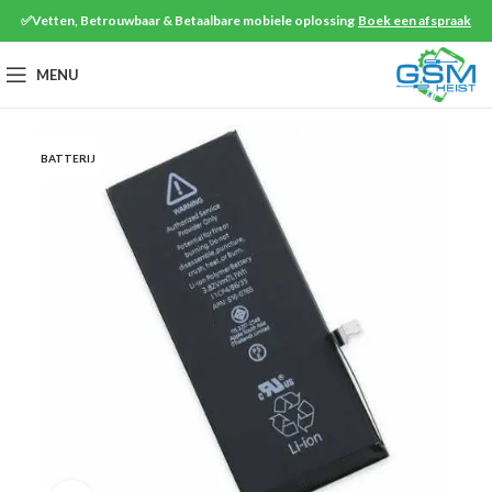
✅Vetten, Betrouwbaar & Betaalbare mobiele oplossing
Boek een afspraak
MENU
BATTERIJ