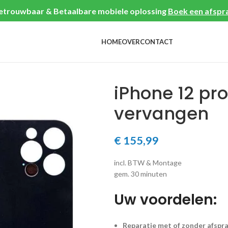
etrouwbaar & Betaalbare mobiele oplossing
Boek een afspr
HOME
OVER
CONTACT
iPhone 12 pr
vervangen
€
155,99
incl. BTW & Montage
gem. 30 minuten
Uw voordelen:
Reparatie met of zonder afspr