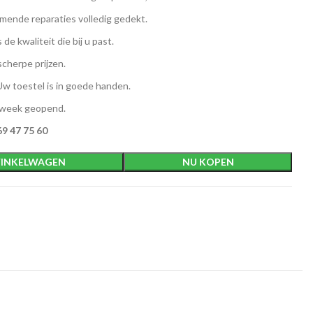
ende reparaties volledig gedekt.
 de kwaliteit die bij u past.
scherpe prijzen.
w toestel is in goede handen.
 week geopend.
9 47 75 60
INKELWAGEN
NU KOPEN