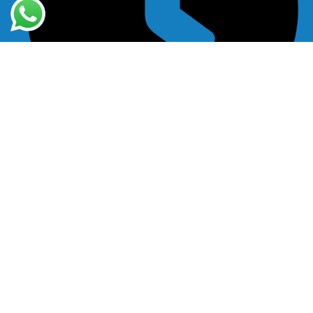
Ma: 12:00 – 18:00 | Di- Za: 10:00 – 18:00 | Zondag: gesloten
Nuttige koppelingen
Boek een afspraak
Home
Over
Contact
Wat we behandelen