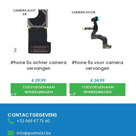
CAMERA ACHT
CAMERA VOOR
OO
ER
iPhone 5s achter camera
iPhone 5s voor camera
i
vervangen
vervangen
€
29,99
€
24,99
TOEVOEGEN AAN
TOEVOEGEN AAN
WINKELWAGEN
WINKELWAGEN
CONTACTGEGEVENS
+32 469 47 75 60
info@gsmheist.be