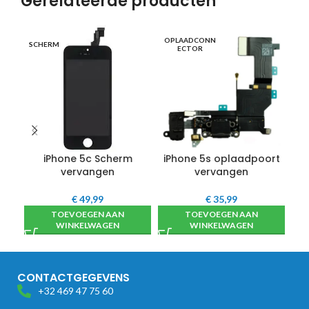
Gerelateerde producten
OPLAADCONN
SCHERM
OO
ECTOR
iPhone 5c Scherm
iPhone 5s oplaadpoort
i
vervangen
vervangen
€
49,99
€
35,99
TOEVOEGEN AAN
TOEVOEGEN AAN
WINKELWAGEN
WINKELWAGEN
CONTACTGEGEVENS
+32 469 47 75 60