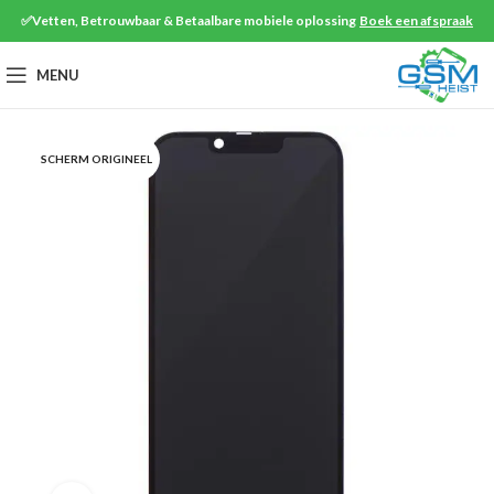
✅Vetten, Betrouwbaar & Betaalbare mobiele oplossing
Boek een afspraak
MENU
SCHERM ORIGINEEL