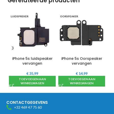
Gerelateerde producten
OP
LUIDSPREKER
OORSPEAKER
iPhone 5s luidspeaker
iPhone 5s Oorspeaker
i
vervangen
vervangen
€
35,99
€
14,99
TOEVOEGEN AAN
TOEVOEGEN AAN
WINKELWAGEN
WINKELWAGEN
CONTACTGEGEVENS
+32 469 47 75 60