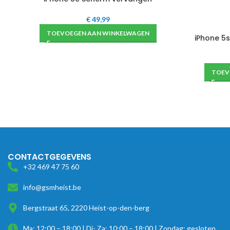
€
49,99
TOEVOEGEN AAN WINKELWAGEN
iPhone 5
TOEV
CONTACTGEGEVENS
+32 469 47 75 60
info@gsmheist.be
Bergstraat 65, 2220 Heist-op-den-berg
Ma: 12:00 – 18:00 | Di- Za: 10:00 – 18:00 | Zondag: gesloten