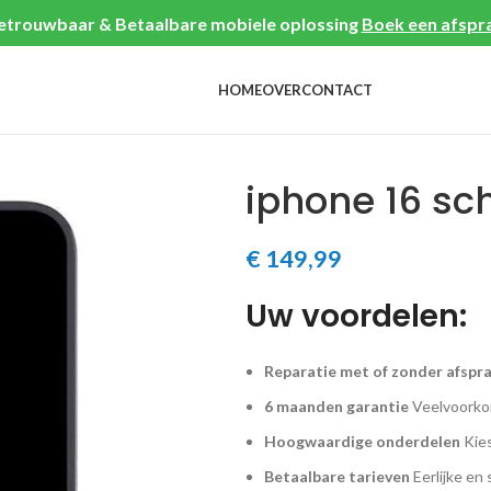
etrouwbaar & Betaalbare mobiele oplossing
Boek een afspr
HOME
OVER
CONTACT
iphone 16 s
€
149,99
Uw voordelen:
Reparatie met of zonder afspr
6 maanden garantie
Veelvoorkom
Hoogwaardige onderdelen
Kies
Betaalbare tarieven
Eerlijke en 