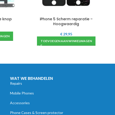
e knop
iPhone 5 Scherm reparatie –
Hoogwaardig
€
29,95
WAGEN
TOEVOEGEN AAN WINKELWAGEN
WAT WE BEHANDELEN
Repairs
Mobile Phones
Accessories
Phone Cases & Screen protector