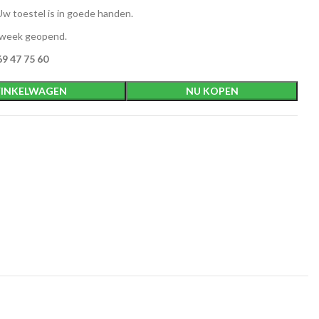
w toestel is in goede handen.
 week geopend.
9 47 75 60
INKELWAGEN
NU KOPEN