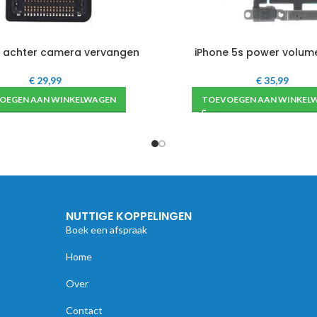
s achter camera vervangen
iPhone 5s power volum
€
29,99
€
35,99
OEGEN AAN WINKELWAGEN
TOEVOEGEN AAN WINKEL
NUTTIGE KOPPELINGEN
Boek een afspraak
Home
Over
Contact