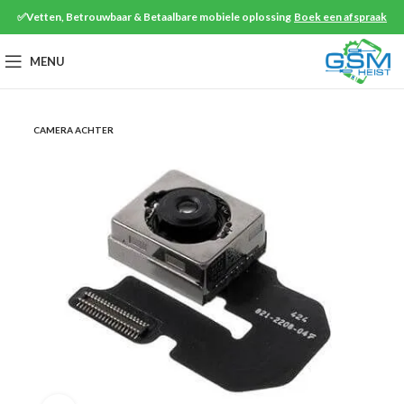
✅Vetten, Betrouwbaar & Betaalbare mobiele oplossing
Boek een afspraak
MENU
CAMERA ACHTER