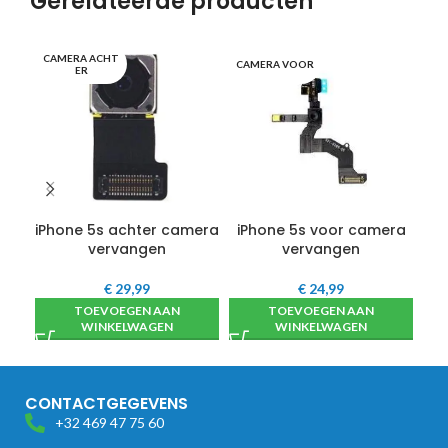
Gerelateerde producten
CAMERA ACHT
SC
CAMERA VOOR
ER
iPhone 5s achter camera
iPhone 5s voor camera
vervangen
vervangen
€
29,99
€
24,99
TOEVOEGEN AAN
TOEVOEGEN AAN
WINKELWAGEN
WINKELWAGEN
CONTACTGEGEVENS
+32 469 47 75 60