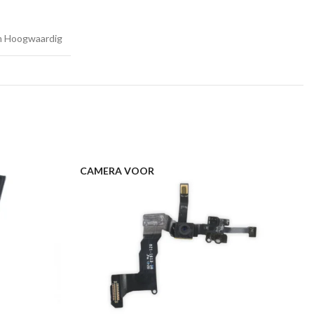
m Hoogwaardig
CAMERA VOOR
C