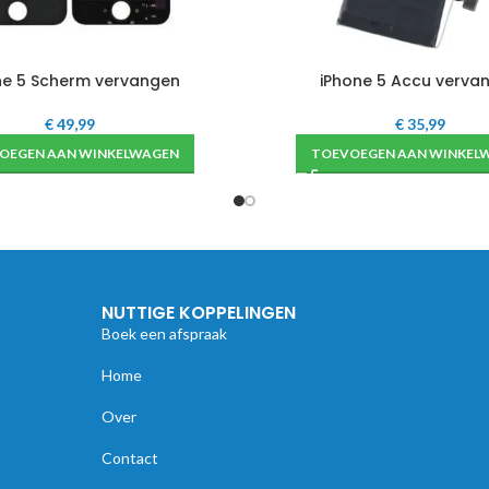
ne 5 Scherm vervangen
iPhone 5 Accu verva
€
49,99
€
35,99
OEGEN AAN WINKELWAGEN
TOEVOEGEN AAN WINKEL
NUTTIGE KOPPELINGEN
Boek een afspraak
Home
Over
Contact