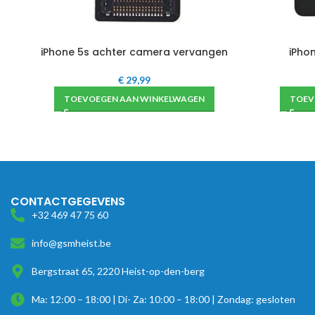
iPhone 5s achter camera vervangen
iPho
€
29,99
TOEVOEGEN AAN WINKELWAGEN
TOEV
CONTACTGEGEVENS
+32 469 47 75 60
info@gsmheist.be
Bergstraat 65, 2220 Heist-op-den-berg
Ma: 12:00 – 18:00 | Di- Za: 10:00 – 18:00 | Zondag: gesloten