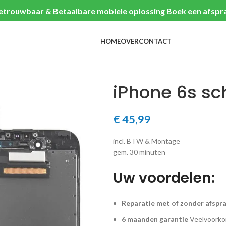
etrouwbaar & Betaalbare mobiele oplossing
Boek een afspr
HOME
OVER
CONTACT
iPhone 6s s
€
45,99
incl. BTW & Montage
gem. 30 minuten
Uw voordelen:
Reparatie met of zonder afspr
6 maanden garantie
Veelvoorkom