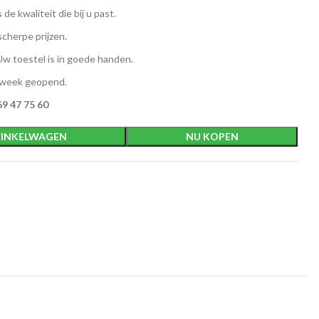
 de kwaliteit die bij u past.
scherpe prijzen.
w toestel is in goede handen.
 week geopend.
9 47 75 60
INKELWAGEN
NU KOPEN