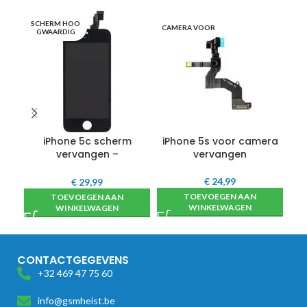
SCHERM HOO
CAMERA VOOR
LU
GWAARDIG
iPhone 5c scherm
iPhone 5s voor camera
i
vervangen –
vervangen
hoogwaardig
€
24,99
€
29,99
TOEVOEGEN AAN
TOEVOEGEN AAN
WINKELWAGEN
WINKELWAGEN
CONTACTGEGEVENS
+32 469 47 75 60
info@gsmheist.be