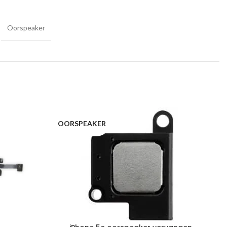
Oorspeaker
OORSPEAKER
M