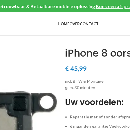
etrouwbaar & Betaalbare mobiele oplossing
Boek een afspr
HOME
OVER
CONTACT
iPhone 8 oo
€
45,99
incl. BTW & Montage
gem. 30 minuten
Uw voordelen:
Reparatie met of zonder afspr
6 maanden garantie
Veelvoorkom