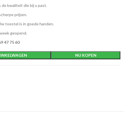
 de kwaliteit die bij u past.
scherpe prijzen.
w toestel is in goede handen.
 week geopend.
9 47 75 60
INKELWAGEN
NU KOPEN