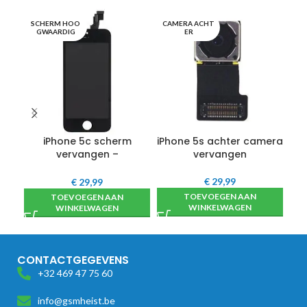
SCHERM HOO
CAMERA ACHT
OO
GWAARDIG
ER
iPhone 5c scherm
iPhone 5s achter camera
i
vervangen –
vervangen
hoogwaardig
€
29,99
€
29,99
TOEVOEGEN AAN
TOEVOEGEN AAN
WINKELWAGEN
WINKELWAGEN
CONTACTGEGEVENS
+32 469 47 75 60
info@gsmheist.be