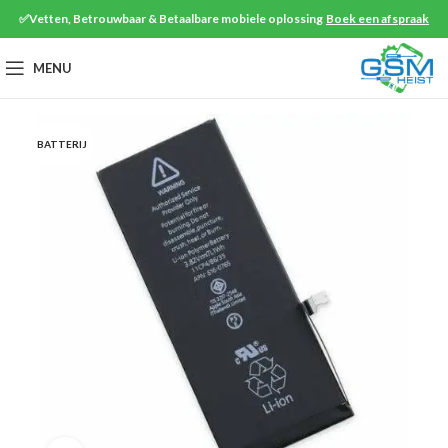
✅Vetten, Betrouwbaar & Betaalbare mobiele oplossing
Boek een afspraak
MENU
BATTERIJ