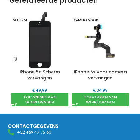
Gerelateerde producten
SC
SCHERM
CAMERA VOOR
G
iPhone 5c Scherm
iPhone 5s voor camera
vervangen
vervangen
€
49,99
€
24,99
TOEVOEGEN AAN
TOEVOEGEN AAN
WINKELWAGEN
WINKELWAGEN
CONTACTGEGEVENS
+32 469 47 75 60