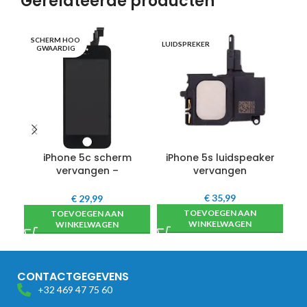
Gerelateerde producten
SCHERM HOO
LUIDSPREKER
OO
GWAARDIG
iPhone 5c scherm
iPhone 5s luidspeaker
i
vervangen –
vervangen
hoogwaardig
€
35,99
€
29,99
TOEVOEGEN AAN
TOEVOEGEN AAN
WINKELWAGEN
WINKELWAGEN
CONTACTGEGEVENS
+32 469 47 75 60