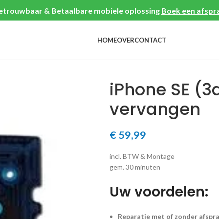
etrouwbaar & Betaalbare mobiele oplossing
Boek een afspr
HOME
OVER
CONTACT
iPhone SE (3
vervangen
€
59,99
incl. BTW & Montage
gem. 30 minuten
Uw voordelen:
Reparatie met of zonder afspr