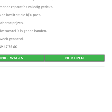
ende reparaties volledig gedekt.
 de kwaliteit die bij u past.
scherpe prijzen.
w toestel is in goede handen.
 week geopend.
9 47 75 60
INKELWAGEN
NU KOPEN