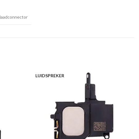
laadconnector
LUIDSPREKER
B