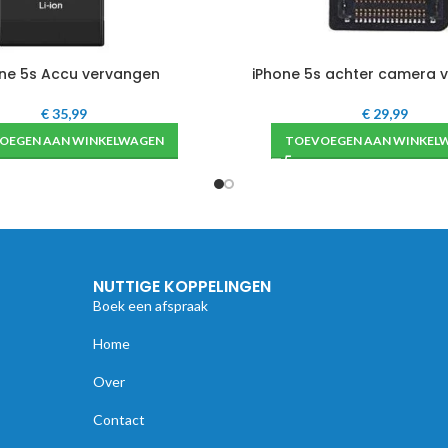
ne 5s Accu vervangen
iPhone 5s achter camera 
€
35,99
€
29,99
OEGEN AAN WINKELWAGEN
TOEVOEGEN AAN WINKEL
NUTTIGE KOPPELINGEN
Boek een afspraak
Home
Over
Contact