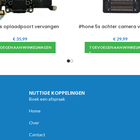
5s oplaadpoort vervangen
iPhone 5s achter camera 
€
35,99
€
29,99
OEGEN AAN WINKELWAGEN
TOEVOEGEN AAN WINKEL
NUTTIGE KOPPELINGEN
Boek een afspraak
Home
Over
Contact