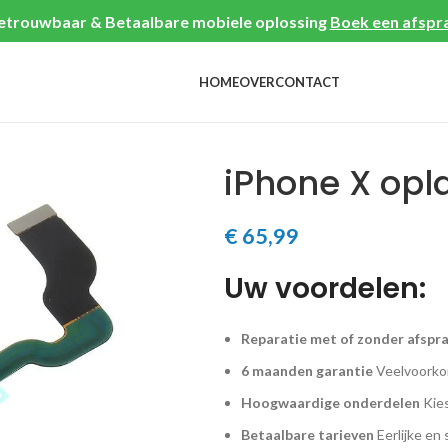
etrouwbaar & Betaalbare mobiele oplossing
Boek een afspr
HOME
OVER
CONTACT
iPhone X op
€
65,99
Uw voordelen:
Reparatie met of zonder afspr
6 maanden garantie
Veelvoorkom
Hoogwaardige onderdelen
Kies
Betaalbare tarieven
Eerlijke en 