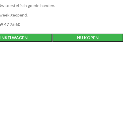
w toestel is in goede handen.
 week geopend.
9 47 75 60
INKELWAGEN
NU KOPEN