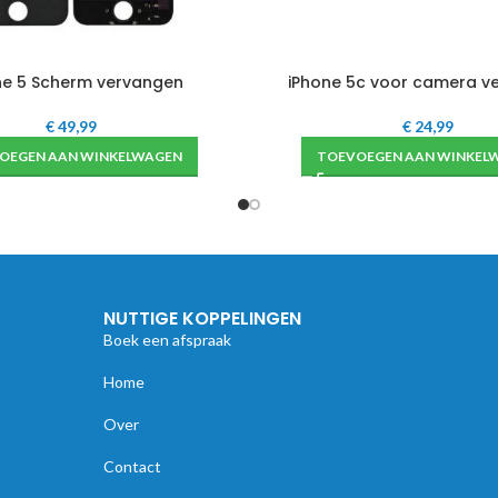
ne 5 Scherm vervangen
iPhone 5c voor camera v
€
49,99
€
24,99
OEGEN AAN WINKELWAGEN
TOEVOEGEN AAN WINKEL
NUTTIGE KOPPELINGEN
Boek een afspraak
Home
Over
Contact