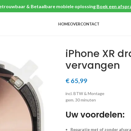
etrouwbaar & Betaalbare mobiele oplossing
Boek een afspr
HOME
OVER
CONTACT
iPhone XR d
vervangen
€
65,99
incl. BTW & Montage
gem. 30 minuten
Uw voordelen:
Reparatie met of zonder afspr