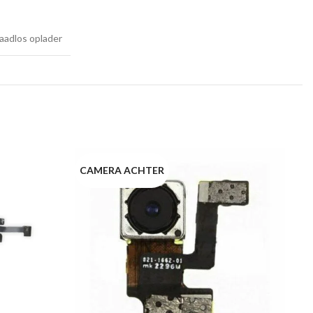
aadlos oplader
CAMERA ACHTER
M