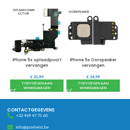
OPLAADCONN
SC
OORSPEAKER
ECTOR
iPhone 5s oplaadpoort
iPhone 5s Oorspeaker
vervangen
vervangen
€
35,99
€
14,99
TOEVOEGEN AAN
TOEVOEGEN AAN
WINKELWAGEN
WINKELWAGEN
CONTACTGEGEVENS
+32 469 47 75 60
info@gsmheist.be