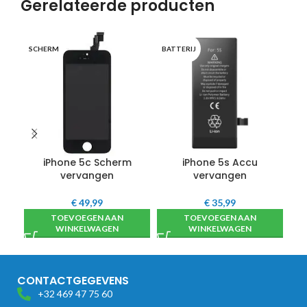
Gerelateerde producten
OP
SCHERM
BATTERIJ
iPhone 5c Scherm
iPhone 5s Accu
iP
vervangen
vervangen
€
49,99
€
35,99
TOEVOEGEN AAN
TOEVOEGEN AAN
WINKELWAGEN
WINKELWAGEN
CONTACTGEGEVENS
+32 469 47 75 60