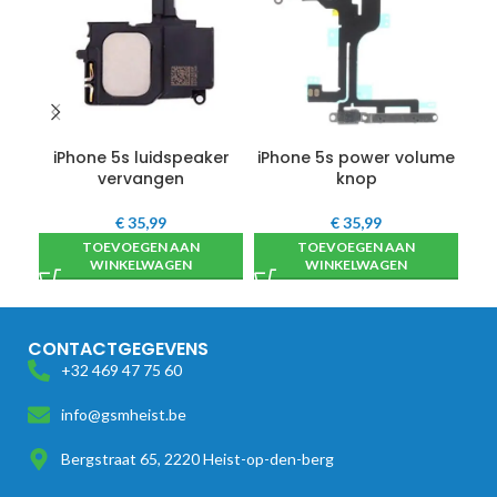
iPhone 5s luidspeaker
iPhone 5s power volume
vervangen
knop
€
35,99
€
35,99
TOEVOEGEN AAN
TOEVOEGEN AAN
WINKELWAGEN
WINKELWAGEN
CONTACTGEGEVENS
+32 469 47 75 60
info@gsmheist.be
Bergstraat 65, 2220 Heist-op-den-berg