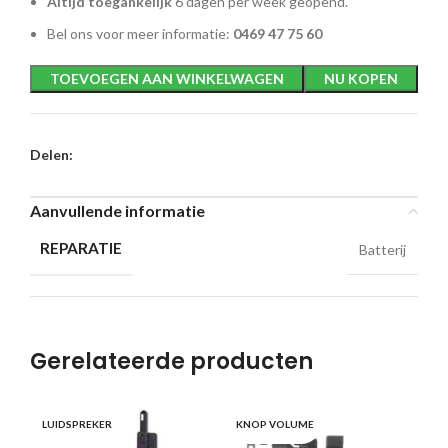
Altijd toegankelijk
6 dagen per week geopend.
Bel ons voor meer informatie:
0469 47 75 60
TOEVOEGEN AAN WINKELWAGEN
NU KOPEN
Delen:
Aanvullende informatie
REPARATIE
Batterij
Gerelateerde producten
LUIDSPREKER
KNOP VOLUME
BA