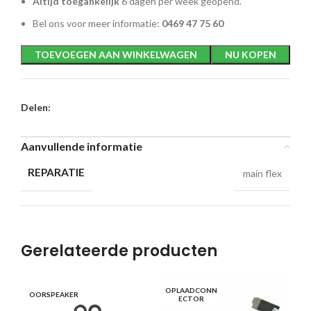
Altijd toegankelijk
6 dagen per week geopend.
Bel ons voor meer informatie:
0469 47 75 60
TOEVOEGEN AAN WINKELWAGEN
NU KOPEN
Delen:
Aanvullende informatie
REPARATIE
main flex
Gerelateerde producten
OPLAADCONN
OORSPEAKER
CA
ECTOR