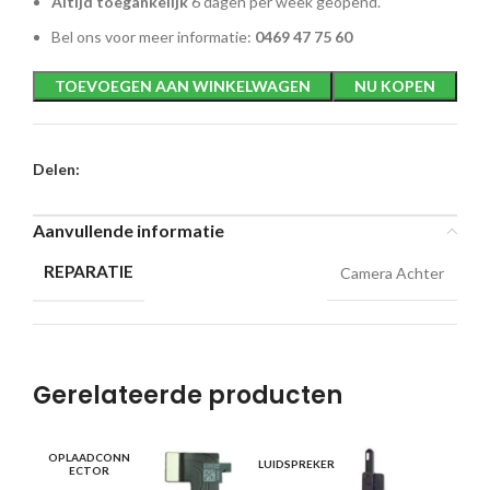
Altijd toegankelijk
6 dagen per week geopend.
Bel ons voor meer informatie:
0469 47 75 60
TOEVOEGEN AAN WINKELWAGEN
NU KOPEN
Delen:
Aanvullende informatie
REPARATIE
Camera Achter
Gerelateerde producten
OPLAADCONN
LUIDSPREKER
KN
ECTOR