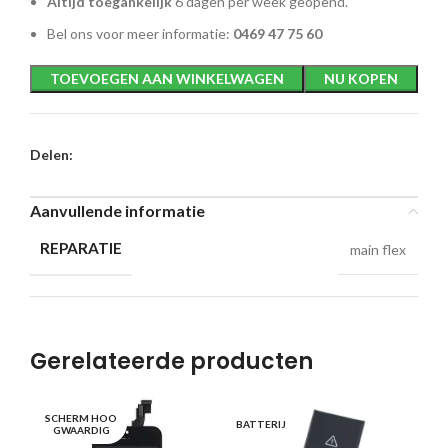
Altijd toegankelijk
6 dagen per week geopend.
Bel ons voor meer informatie:
0469 47 75 60
TOEVOEGEN AAN WINKELWAGEN
NU KOPEN
Delen:
Aanvullende informatie
REPARATIE
main flex
Gerelateerde producten
SCHERM HOO
OP
BATTERIJ
GWAARDIG