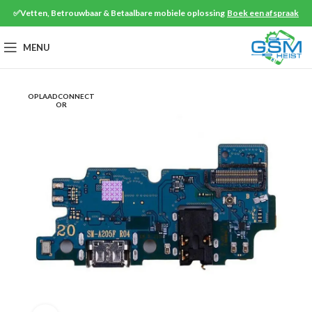
✅Vetten, Betrouwbaar & Betaalbare mobiele oplossing
Boek een afspraak
MENU
OPLAADCONNECT
OR