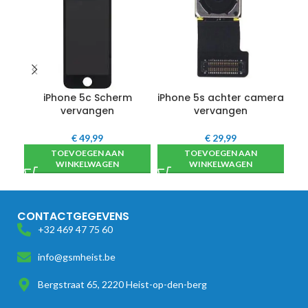
iPhone 5c Scherm
iPhone 5s achter camera
vervangen
vervangen
€
49,99
€
29,99
TOEVOEGEN AAN
TOEVOEGEN AAN
WINKELWAGEN
WINKELWAGEN
CONTACTGEGEVENS
+32 469 47 75 60
info@gsmheist.be
Bergstraat 65, 2220 Heist-op-den-berg