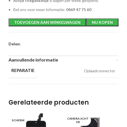
Altijd toegankelijk
6 dagen per week geopend.
Bel ons voor meer informatie:
0469 47 75 60
TOEVOEGEN AAN WINKELWAGEN
NU KOPEN
Delen:
Aanvullende informatie
REPARATIE
Oplaadconnector
Gerelateerde producten
CAMERA ACHT
SC
SCHERM
ER