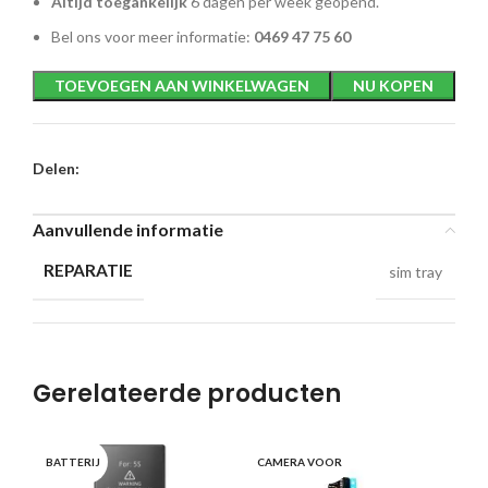
Altijd toegankelijk
6 dagen per week geopend.
Bel ons voor meer informatie:
0469 47 75 60
TOEVOEGEN AAN WINKELWAGEN
NU KOPEN
Delen:
Aanvullende informatie
REPARATIE
sim tray
Gerelateerde producten
BATTERIJ
CAMERA VOOR
OO