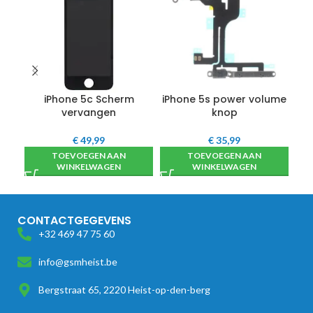
iPhone 5c Scherm
iPhone 5s power volume
vervangen
knop
€
49,99
€
35,99
TOEVOEGEN AAN
TOEVOEGEN AAN
WINKELWAGEN
WINKELWAGEN
CONTACTGEGEVENS
+32 469 47 75 60
info@gsmheist.be
Bergstraat 65, 2220 Heist-op-den-berg