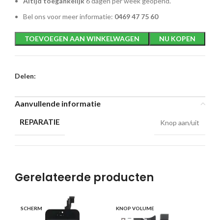
Altijd toegankelijk
6 dagen per week geopend.
Bel ons voor meer informatie:
0469 47 75 60
TOEVOEGEN AAN WINKELWAGEN
NU KOPEN
Delen:
Aanvullende informatie
REPARATIE
Knop aan/uit
Gerelateerde producten
SC
SCHERM
KNOP VOLUME
G