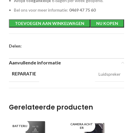
Altijd toegankelijk
6 dagen per week geopend.
Bel ons voor meer informatie:
0469 47 75 60
TOEVOEGEN AAN WINKELWAGEN
NU KOPEN
Delen:
Aanvullende informatie
REPARATIE
Luidspreker
Gerelateerde producten
CAMERA ACHT
BATTERIJ
LU
ER