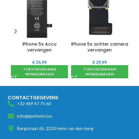
iPhone 5s Accu
iPhone 5s achter camera
i
vervangen
vervangen
€
35,99
€
29,99
TOEVOEGEN AAN
TOEVOEGEN AAN
WINKELWAGEN
WINKELWAGEN
CONTACTGEGEVENS
+32 469 47 75 60
info@gsmheist.be
Bergstraat 65, 2220 Heist-op-den-berg