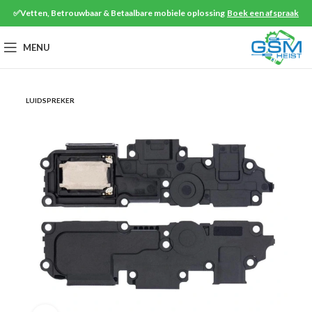
✅Vetten, Betrouwbaar & Betaalbare mobiele oplossing
Boek een afspraak
MENU
LUIDSPREKER