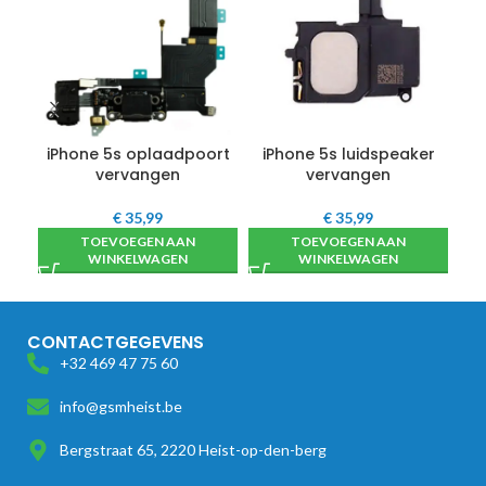
iPhone 5s oplaadpoort
iPhone 5s luidspeaker
vervangen
vervangen
€
35,99
€
35,99
TOEVOEGEN AAN
TOEVOEGEN AAN
WINKELWAGEN
WINKELWAGEN
CONTACTGEGEVENS
+32 469 47 75 60
info@gsmheist.be
Bergstraat 65, 2220 Heist-op-den-berg