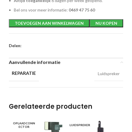
Altijd toegankelijk
6 dagen per week geopend.
Bel ons voor meer informatie:
0469 47 75 60
TOEVOEGEN AAN WINKELWAGEN
NU KOPEN
Delen:
Aanvullende informatie
REPARATIE
Luidspreker
Gerelateerde producten
OPLAADCONN
SC
LUIDSPREKER
ECTOR
G