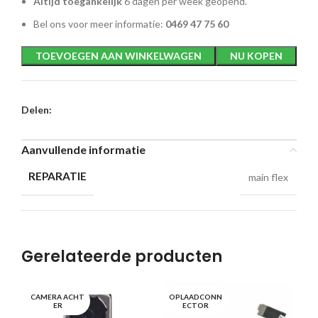
Altijd toegankelijk
6 dagen per week geopend.
Bel ons voor meer informatie:
0469 47 75 60
TOEVOEGEN AAN WINKELWAGEN
NU KOPEN
Delen:
Aanvullende informatie
REPARATIE
main flex
Gerelateerde producten
CAMERA ACHT
OPLAADCONN
CA
ER
ECTOR