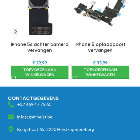
iPhone 5s achter camera
iPhone 5 oplaadpoort
vervangen
vervangen
€
29,99
€
35,99
TOEVOEGEN AAN
TOEVOEGEN AAN
WINKELWAGEN
WINKELWAGEN
CONTACTGEGEVENS
+32 469 47 75 60
info@gsmheist.be
Bergstraat 65, 2220 Heist-op-den-berg