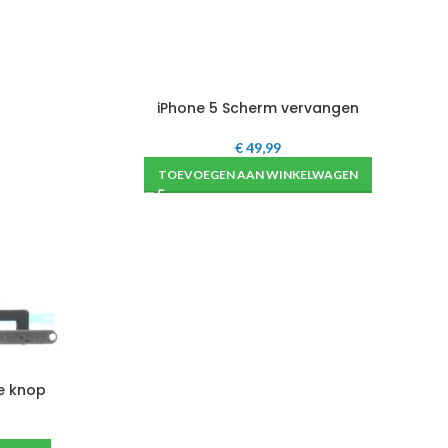
iPhone 5 Scherm vervangen
SCHERM ORIGINEEL
L
€
49,99
TOEVOEGEN AAN WINKELWAGEN
e knop