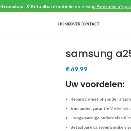
etrouwbaar & Betaalbare mobiele oplossing
Boek een afspr
HOME
OVER
CONTACT
samsung a25
€
69,99
Uw voordelen:
Reparatie met of zonder afspr
6 maanden garantie
Veelvoorkom
Hoogwaardige onderdelen
Kies
Betaalbare tarieven
Eerlijke en 