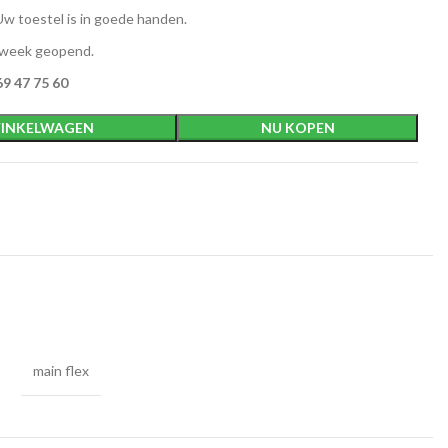
w toestel is in goede handen.
 week geopend.
9 47 75 60
INKELWAGEN
NU KOPEN
main flex