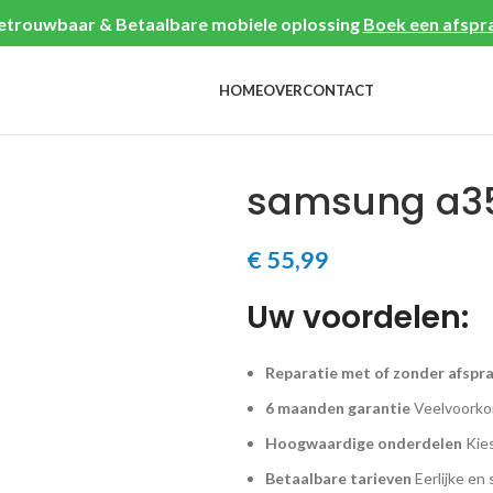
etrouwbaar & Betaalbare mobiele oplossing
Boek een afspr
HOME
OVER
CONTACT
samsung a35
€
55,99
Uw voordelen:
Reparatie met of zonder afspr
6 maanden garantie
Veelvoorkom
Hoogwaardige onderdelen
Kies
Betaalbare tarieven
Eerlijke en 