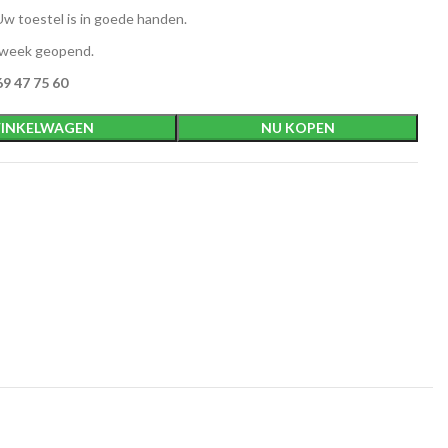
w toestel is in goede handen.
 week geopend.
9 47 75 60
INKELWAGEN
NU KOPEN