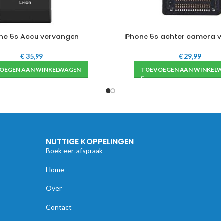
ne 5s Accu vervangen
iPhone 5s achter camera 
€
35,99
€
29,99
OEGEN AAN WINKELWAGEN
TOEVOEGEN AAN WINKEL
NUTTIGE KOPPELINGEN
Boek een afspraak
Home
Over
Contact