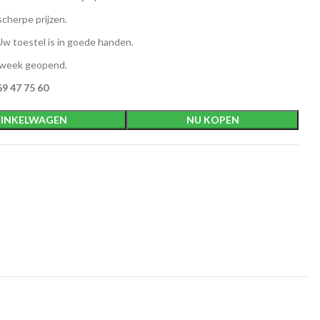
scherpe prijzen.
w toestel is in goede handen.
 week geopend.
9 47 75 60
INKELWAGEN
NU KOPEN