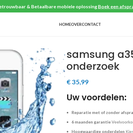
etrouwbaar & Betaalbare mobiele oplossing
Boek een afspr
HOME
OVER
CONTACT
samsung a35
onderzoek
€
35,99
Uw voordelen:
Reparatie met of zonder afspr
6 maanden garantie
Veelvoorkom
Hoogwaardige onderdelen
Kies