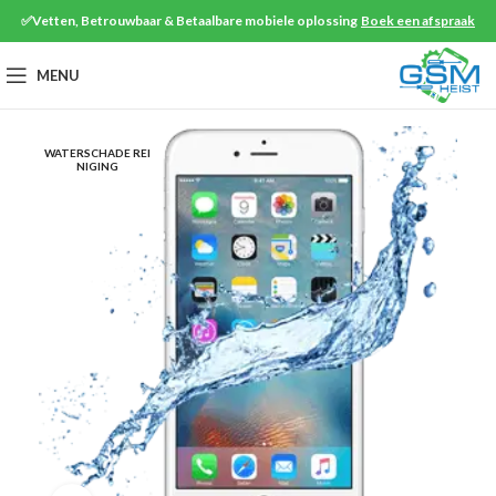
✅Vetten, Betrouwbaar & Betaalbare mobiele oplossing
Boek een afspraak
MENU
WATERSCHADE REI
NIGING