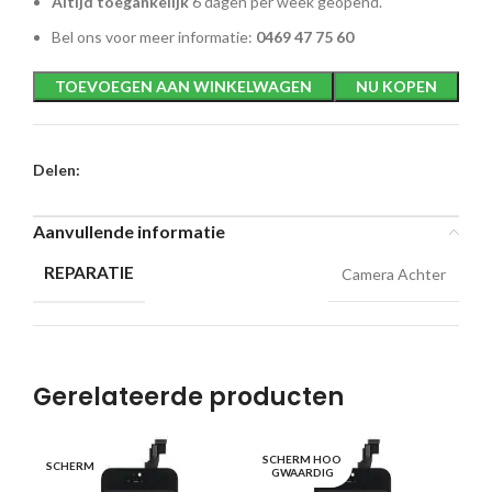
Altijd toegankelijk
6 dagen per week geopend.
Bel ons voor meer informatie:
0469 47 75 60
TOEVOEGEN AAN WINKELWAGEN
NU KOPEN
Delen:
Aanvullende informatie
REPARATIE
Camera Achter
Gerelateerde producten
SCHERM HOO
SC
SCHERM
GWAARDIG
G