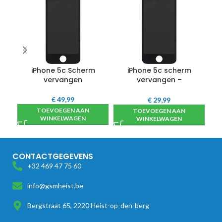
iPhone 5c Scherm
iPhone 5c scherm
vervangen
vervangen –
hoogwaardig
€
49,99
€
29,99
TOEVOEGEN AAN
TOEVOEGEN AAN
WINKELWAGEN
WINKELWAGEN
CONTACTGEGEVENS
+32 469 47 75 60
info@gsmheist.be
Bergstraat 65, 2220 Heist-op-den-berg