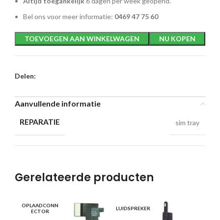
Altijd toegankelijk
6 dagen per week geopend.
Bel ons voor meer informatie:
0469 47 75 60
TOEVOEGEN AAN WINKELWAGEN
NU KOPEN
Delen:
Aanvullende informatie
REPARATIE
sim tray
Gerelateerde producten
OPLAADCONN
LUIDSPREKER
BA
ECTOR