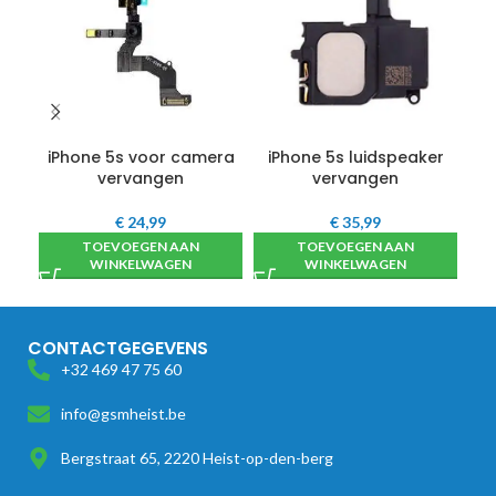
iPhone 5s voor camera
iPhone 5s luidspeaker
i
vervangen
vervangen
€
24,99
€
35,99
TOEVOEGEN AAN
TOEVOEGEN AAN
WINKELWAGEN
WINKELWAGEN
CONTACTGEGEVENS
+32 469 47 75 60
info@gsmheist.be
Bergstraat 65, 2220 Heist-op-den-berg