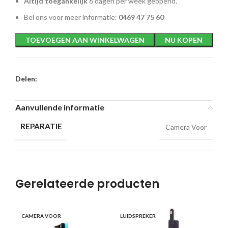
Altijd toegankelijk
6 dagen per week geopend.
Bel ons voor meer informatie:
0469 47 75 60
TOEVOEGEN AAN WINKELWAGEN
NU KOPEN
Delen:
Aanvullende informatie
REPARATIE
Camera Voor
Gerelateerde producten
CAMERA VOOR
LUIDSPREKER
OO