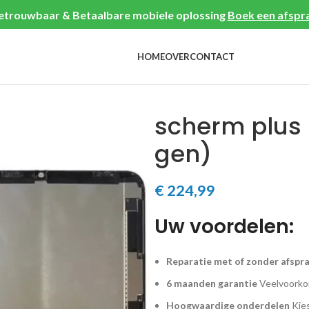
etrouwbaar & Betaalbare mobiele oplossing
Boek een afspr
HOME
OVER
CONTACT
scherm plus 
gen)
€
224,99
Uw voordelen:
Reparatie met of zonder afspr
6 maanden garantie
Veelvoorkom
Hoogwaardige onderdelen
Kies