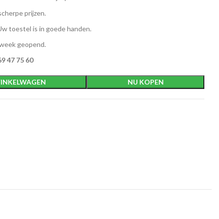
scherpe prijzen.
w toestel is in goede handen.
 week geopend.
9 47 75 60
INKELWAGEN
NU KOPEN