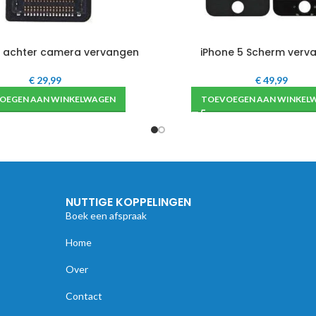
s achter camera vervangen
iPhone 5 Scherm verv
€
29,99
€
49,99
OEGEN AAN WINKELWAGEN
TOEVOEGEN AAN WINKEL
NUTTIGE KOPPELINGEN
Boek een afspraak
Home
Over
Contact