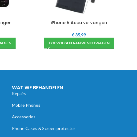
angen
iPhone 5 Accu vervangen
€
35,99
WAGEN
TOEVOEGEN AAN WINKELWAGEN
WAT WE BEHANDELEN
Repairs
Mobile Phones
Accessories
Phone Cases & Screen protector