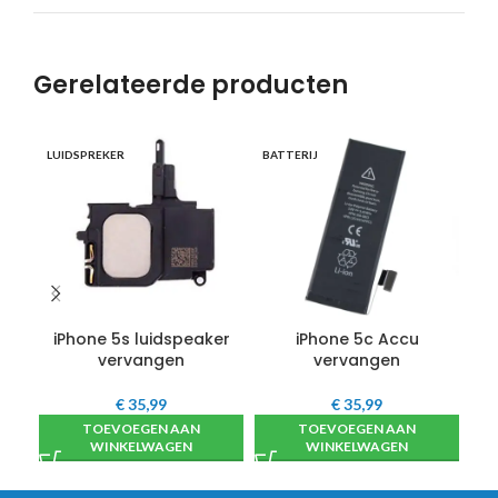
Gerelateerde producten
SC
LUIDSPREKER
BATTERIJ
G
iPhone 5s luidspeaker
iPhone 5c Accu
vervangen
vervangen
€
35,99
€
35,99
TOEVOEGEN AAN
TOEVOEGEN AAN
WINKELWAGEN
WINKELWAGEN