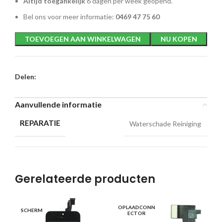
Altijd toegankelijk
6 dagen per week geopend.
Bel ons voor meer informatie:
0469 47 75 60
TOEVOEGEN AAN WINKELWAGEN
NU KOPEN
Delen:
Aanvullende informatie
REPARATIE
Waterschade Reiniging
Gerelateerde producten
OPLAADCONN
SCHERM
KN
ECTOR