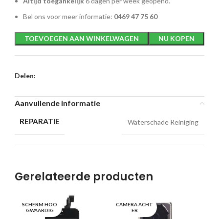
Altijd toegankelijk
6 dagen per week geopend.
Bel ons voor meer informatie:
0469 47 75 60
TOEVOEGEN AAN WINKELWAGEN
NU KOPEN
Delen:
Aanvullende informatie
REPARATIE
Waterschade Reiniging
Gerelateerde producten
SCHERM HOO
CAMERA ACHT
KN
GWAARDIG
ER