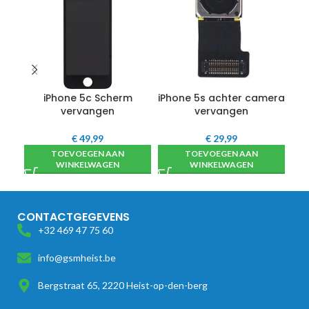
iPhone 5c Scherm
iPhone 5s achter camera
iP
vervangen
vervangen
€
49,99
€
29,99
TOEVOEGEN AAN
TOEVOEGEN AAN
WINKELWAGEN
WINKELWAGEN
CONTACTGEGEVENS
+32 469 47 75 60
info@gsmheist.be
Bergstraat 65, 2220 Heist-op-den-berg