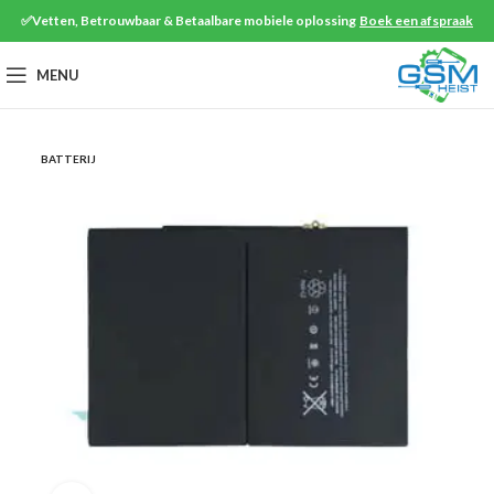
✅Vetten, Betrouwbaar & Betaalbare mobiele oplossing
Boek een afspraak
MENU
BATTERIJ