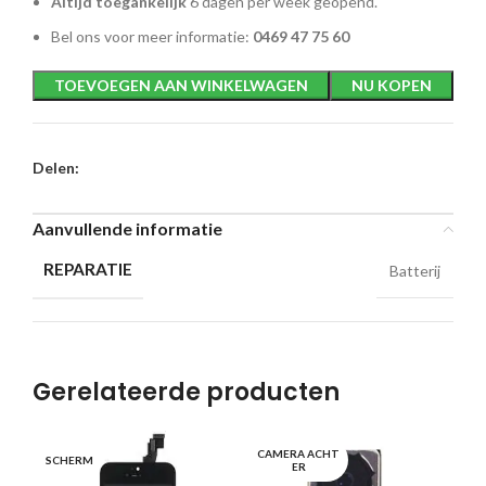
Altijd toegankelijk
6 dagen per week geopend.
Bel ons voor meer informatie:
0469 47 75 60
TOEVOEGEN AAN WINKELWAGEN
NU KOPEN
Delen:
Aanvullende informatie
REPARATIE
Batterij
Gerelateerde producten
CAMERA ACHT
SCHERM
CA
ER