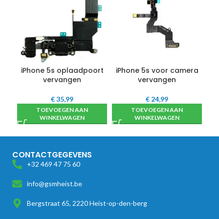
iPhone 5s oplaadpoort
iPhone 5s voor camera
i
vervangen
vervangen
€
35,99
€
24,99
TOEVOEGEN AAN
TOEVOEGEN AAN
WINKELWAGEN
WINKELWAGEN
CONTACTGEGEVENS
+32 469 47 75 60
info@gsmheist.be
Bergstraat 65, 2220 Heist-op-den-berg