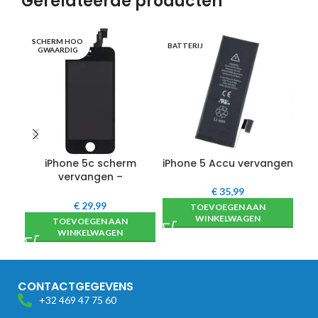
Gerelateerde producten
SCHERM HOO
BATTERIJ
CA
GWAARDIG
iPhone 5c scherm
iPhone 5 Accu vervangen
iP
vervangen –
hoogwaardig
€
35,99
€
29,99
TOEVOEGEN AAN
WINKELWAGEN
TOEVOEGEN AAN
WINKELWAGEN
CONTACTGEGEVENS
+32 469 47 75 60