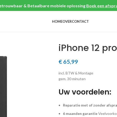
etrouwbaar & Betaalbare mobiele oplossing
Boek een afspr
HOME
OVER
CONTACT
iPhone 12 pr
€
65,99
incl. BTW & Montage
gem. 30 minuten
Uw voordelen:
Reparatie met of zonder afspr
6 maanden garantie
Veelvoorkom