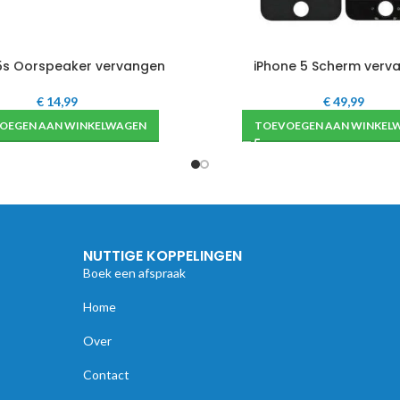
5s Oorspeaker vervangen
iPhone 5 Scherm verv
€
14,99
€
49,99
OEGEN AAN WINKELWAGEN
TOEVOEGEN AAN WINKEL
NUTTIGE KOPPELINGEN
Boek een afspraak
Home
Over
Contact