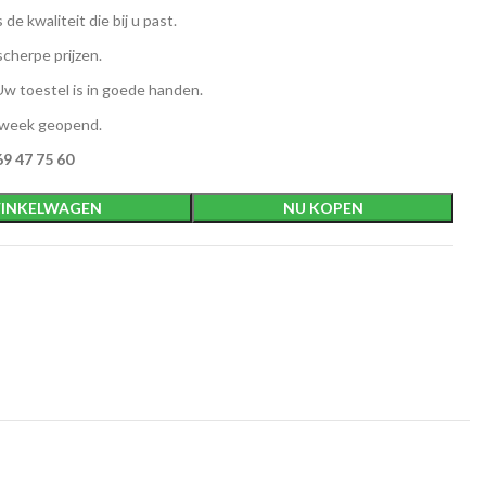
 de kwaliteit die bij u past.
scherpe prijzen.
w toestel is in goede handen.
 week geopend.
9 47 75 60
INKELWAGEN
NU KOPEN