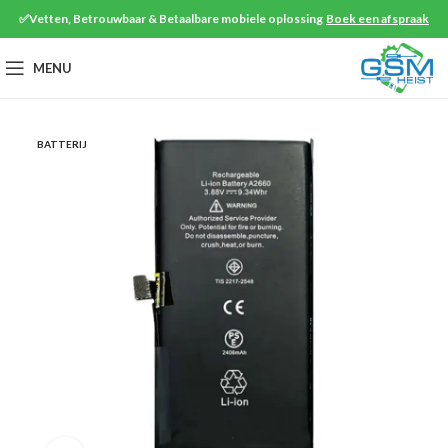
✅Vetten, Betrouwbaar & Betaalbare mobiele oplossing
Boek een afspraak
MENU
BATTERIJ