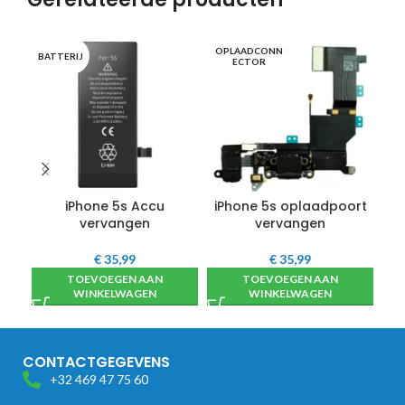
OPLAADCONN
OP
BATTERIJ
ECTOR
iPhone 5s Accu
iPhone 5s oplaadpoort
i
vervangen
vervangen
€
35,99
€
35,99
TOEVOEGEN AAN
TOEVOEGEN AAN
WINKELWAGEN
WINKELWAGEN
CONTACTGEGEVENS
+32 469 47 75 60