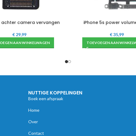
s achter camera vervangen
iPhone 5s power volum
€
29,99
€
35,99
OEGEN AAN WINKELWAGEN
TOEVOEGEN AAN WINKEL
NUTTIGE KOPPELINGEN
Boek een afspraak
Home
Over
Contact