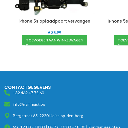
iPhone 5s oplaadpoort vervangen
iPhone 5
€
35,99
TOEVOEGEN AAN WINKELWAGEN
TOEV
CONTACTGEGEVENS
+32 469 47 75 60
info@gsmheist.be
Bergstraat 65, 2220 Heist-op-den-berg
Ma: 12:00 – 18:00 | Di- Za: 10:00 – 18:00 | Zondag: gesloten