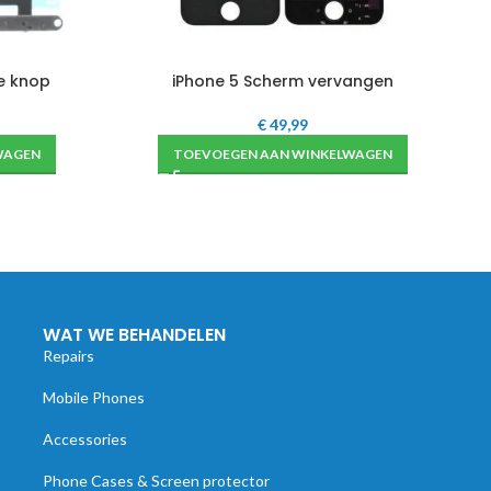
e knop
iPhone 5 Scherm vervangen
€
49,99
WAGEN
TOEVOEGEN AAN WINKELWAGEN
WAT WE BEHANDELEN
Repairs
Mobile Phones
Accessories
Phone Cases & Screen protector