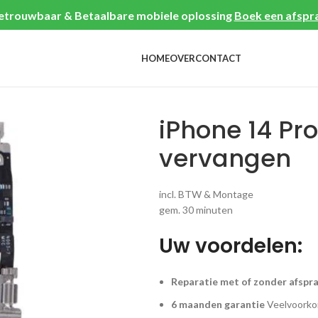
etrouwbaar & Betaalbare mobiele oplossing
Boek een afspr
HOME
OVER
CONTACT
iPhone 14 Pr
vervangen
incl. BTW & Montage
gem. 30 minuten
Uw voordelen:
Reparatie met of zonder afspr
6 maanden garantie
Veelvoorkom